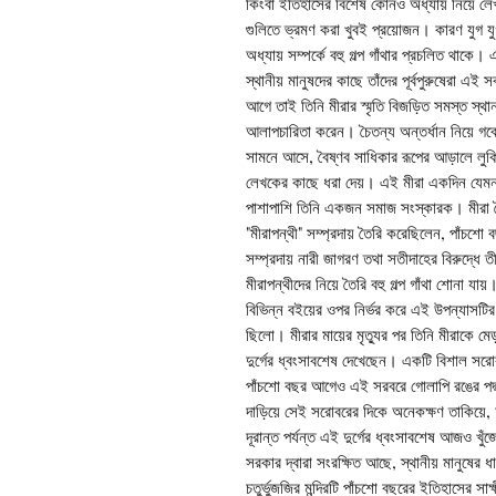
কিংবা ইতিহাসের বিশেষ কোনও অধ্যায় নিয়ে লেখা
গুলিতে ভ্রমণ করা খুবই প্রয়োজন। কারণ যুগ যু
অধ্যায় সম্পর্কে বহু গল্প গাঁথার প্রচলিত থাক
স্থানীয় মানুষদের কাছে তাঁদের পূর্বপুরুষেরা এই
আগে তাই তিনি মীরার স্মৃতি বিজড়িত সমস্ত স্থা
আলাপচারিতা করেন। চৈতন্য অন্তর্ধান নিয়ে গব
সামনে আসে, বৈষ্ণব সাধিকার রূপের আড়ালে লুকিয়ে
লেখকের কাছে ধরা দেয়। এই মীরা একদিন যেমন অসা
পাশাপাশি তিনি একজন সমাজ সংস্কারক। মীরা শ
"মীরাপন্থী" সম্প্রদায় তৈরি করেছিলেন, পাঁচশো
সম্প্রদায় নারী জাগরণ তথা সতীদাহের বিরুদ্ধে ত
মীরাপন্থীদের নিয়ে তৈরি বহু গল্প গাঁথা শোনা
বিভিন্ন বইয়ের ওপর নির্ভর করে এই উপন্যাসটির
ছিলো। মীরার মায়ের মৃত্যুর পর তিনি মীরাকে 
দুর্গের ধ্বংসাবশেষ দেখেছেন। একটি বিশাল সর
পাঁচশো বছর আগেও এই সরবরে গোলাপি রঙের পদ্ম
দাড়িয়ে সেই সরোবরের দিকে অনেকক্ষণ তাকিয়ে, অ
দূরান্ত পর্যন্ত এই দুর্গের ধ্বংসাবশেষ আজও 
সরকার দ্বারা সংরক্ষিত আছে, স্থানীয় মানু
চতুর্ভুজজির মন্দিরটি পাঁচশো বছরের ইতিহাসের সা