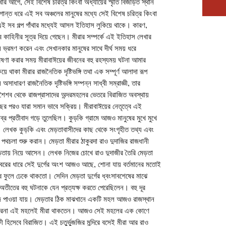
র আগে, সেই বিশেষ চরিত্র কিংবা অধ্যায়ের স্মৃতি বিজড়িত স্থান
গান্ত ধরে এই সব অঞ্চলের মানুষের মধ্যে সেই বিশেষ চরিত্র কিংবা
ে। এই সব গল্প গাঁথার মধ্যেই আসল ইতিহাস লুকিয়ে থাকে। কারণ,
 সব কাহিনীর সূত্র দিয়ে গেছেন। মীরার সম্পর্কে এই ইতিহাস লেখার
ন ভ্রমণ করেন এবং সেখানকার মানুষের সাথে দীর্ঘ সময় ধরে
েষণা করার সময় মীরাবাঈয়ের জীবনের বহু রহস্যময় ঘটনা আমার
 থাকা মীরার রাজনৈতিক দৃষ্টিভঙ্গি তথা এক সম্পূর্ণ আলাদা রূপ
ধারণ রাজনৈতিক দৃষ্টিভঙ্গি সম্পন্ন সাধ্বী সম্রাজ্ঞী, তার
ৈশব থেকে রাজপ্রাসাদের অন্দরমহলের ভেতরে বিরাজিত অবস্থায়
 বছর পরও যারা সমান ভাবে সক্রিয়। মীরাবাঈয়ের নেতৃত্বে এই
ীব্র প্রতীবাদ গড়ে তুলেছিল। কুড়কি গ্রামে আজও মানুষের মুখে মুখে
 যায়। লেখক কুড়কি এবং মেড়তাবাসীদের কাছ থেকে সংগৃহীত তথ্য এবং
 পথচলা শুরু করান। মেড়তা মীরার ঠাকুরদা রাও দুদাজির রাজধানী
মেড়তায় নিয়ে আসেন। লেখক নিজের চোখে রাও দুদাজীর তৈরি মেড়তা
োবরের ধারে সেই দুর্গের অংশ আজও আছে, শোনা যায় বর্তমানের মতোই
 ফুলে ঢেকে থাকতো। সেদিন মেড়তা দুর্গের ধ্বংসাবশেষের মাঝে
তীতের বহু ঘটনাকে যেন প্রত্যক্ষ করতে পেরেছিলেন। বহু দূর
খুঁজে পাওয়া যায়। মেড়তার ঠিক মাঝখানে একটি মহল আজও রাজস্থান
ষের ধারনা এই মহলেই মীরা থাকতেন। আজও সেই মহলের এক কোণে
ক্ষী হিসেবে বিরাজিত। এই চতুর্ভুজজির মন্দিরে বসেই মীরা আর রাও