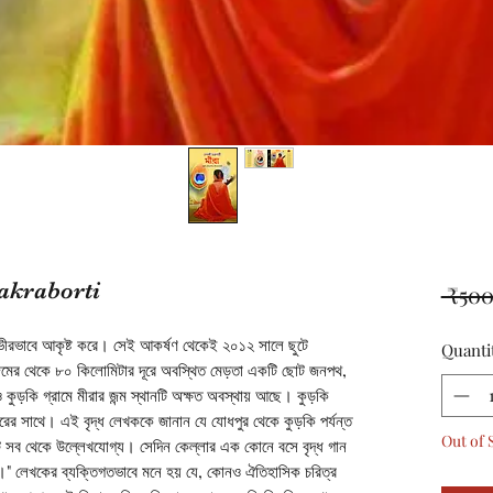
akraborti
 ₹500
ীরভাবে আকৃষ্ট করে। সেই আকর্ষণ থেকেই ২০১২ সালে ছুটে
Quanti
 আজমের থেকে ৮০ কিলোমিটার দূরে অবস্থিত মেড়তা একটি ছোট জনপথ,
কুড়কি গ্রামে মীরার জন্ম স্থানটি অক্ষত অবস্থায় আছে। কুড়কি
োরের সাথে। এই বৃদ্ধ লেখককে জানান যে যোধপুর থেকে কুড়কি পর্যন্ত
Out of 
টি সব থেকে উল্লেখযোগ্য। সেদিন কেল্লার এক কোনে বসে বৃদ্ধ গান
ক।" লেখকের ব্যক্তিগতভাবে মনে হয় যে, কোনও ঐতিহাসিক চরিত্র