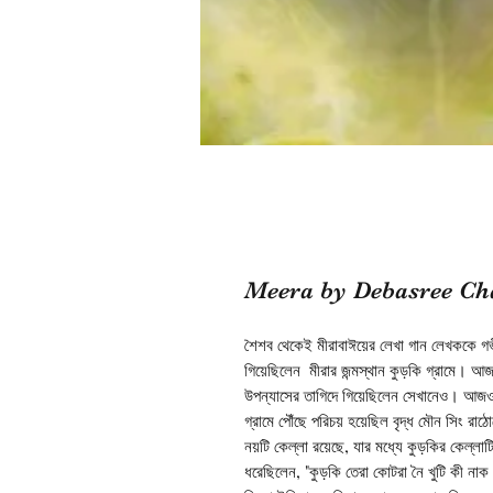
Meera by Debasree Ch
শৈশব থেকেই মীরাবাঈয়ের লেখা গান লেখককে গভ
গিয়েছিলেন মীরার জন্মস্থান কুড়কি গ্রামে।
উপন্যাসের তাগিদে গিয়েছিলেন সেখানেও। আজও 
গ্রামে পৌঁছে পরিচয় হয়েছিল বৃদ্ধ মৌন সিং রাঠ
নয়টি কেল্লা রয়েছে, যার মধ্যে কুড়কির কেল্লা
ধরেছিলেন, "কুড়কি তেরা কোটরা নৈ খুটি কী না