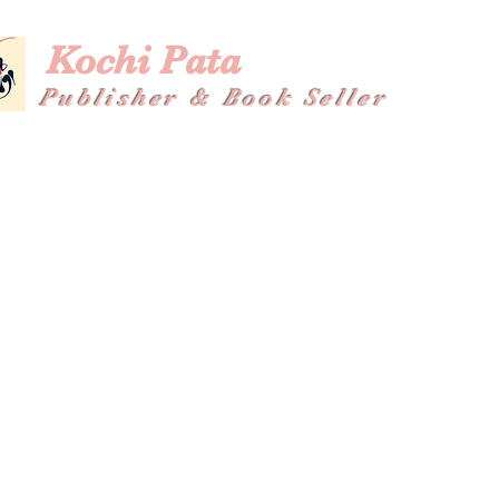
Kochi Pata
Publisher & Book Seller
Home
About
Shop
Plans & Pricing
Gallery