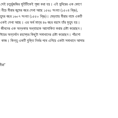
েই চতুর্ভুজজির মূর্তিটিকেই পূজা করা হয়। এই মন্দিরের এক কোণে
ার নীচে মীরার জন্মের বছর লেখা আছে ১৫৬১ সংবত (১৫০৪ খ্রিঃ),
ৃত্যুর বছর ১৬০৭ সংবত (১৫৫০ খ্রিঃ)। মেড়তায় মীরার নামে একটি
য় একই লেখা আছে। এর অর্থ মাত্র ৪৬ বছর বয়সে তাঁর মৃত্যু হয়।
ের জীবনের এক অন্ধকার অধ্যায়কে আলোকিত করার চেষ্টা করেছেন।
ঈয়ের অন্তর্ধান রহস্যের কিছুটা সমাধানের চেষ্টা করেছেন। পাঁচশো
 কাজ। কিন্তু একটি যুক্তি নির্ভর পথে এগিয়ে একটা সমাধানে আসার
মীরা"