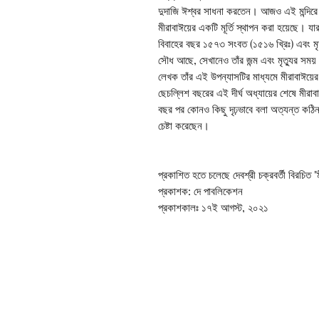
দুদাজি ঈশ্বর সাধনা করতেন। আজও এই মন্দিরে স
মীরাবাঈয়ের একটি মূর্তি স্থাপন করা হয়েছে। য
বিবাহের বছর ১৫৭৩ সংবত (১৫১৬ খ্রিঃ) এবং ম
সৌধ আছে, সেখানেও তাঁর জন্ম এবং মৃত্যুর সম
লেখক তাঁর এই উপন্যাসটির মাধ্যমে মীরাবাঈয়
ছেচল্লিশ বছরের এই দীর্ঘ অধ্যায়ের শেষে মীরাবা
বছর পর কোনও কিছু দৃঢ়ভাবে বলা অত্যন্ত কঠিন
চেষ্টা করেছেন।
প্রকাশিত হতে চলেছে দেবশ্রী চক্রবর্তী বিরচিত "
প্রকাশক: দে পাবলিকেশন
প্রকাশকালঃ ১৭ই আগস্ট, ২০২১