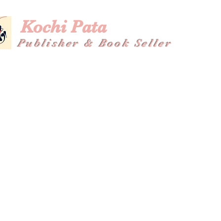
Kochi Pata
Publisher & Book Seller
Home
About
Shop
Plans & Pricing
Gallery