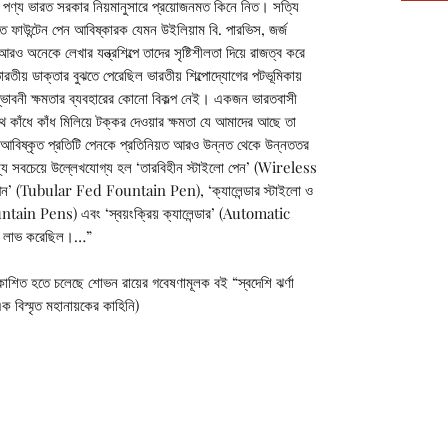
ত পণ্য ভারত সরকার নিয়মানুসারে প্রয়োজনমত কিনে নিত। সত্যি
াত ফাউন্টেন পেন আবিষ্কারক যেমন উইলিয়াম বি. পারভিস, জর্জ
রও অনেকে লেখার যন্ত্রশিল্পে তাদের সৃষ্টিশীলতা দিয়ে রাজত্ব করে
তীয় ডাক্তার বুঝতে পেরেছিল ভারতীয় শিল্পোদ্যোগের পটভূমিকায়
উদ্ভাবনী ক্ষমতার ব্যবহারের কোনো বিকল্প নেই। একজন ভারতবাসী
থে কাঁধে কাঁধ মিলিয়ে টক্কর দেওয়ার ক্ষমতা যে আমাদের আছে তা
র আবিষ্কৃত প্রতিটি পেনকে প্রতিনিয়ত আরও উন্নত থেকে উন্নততর
্যে সবচেয়ে উল্লেখযোগ্য হল ‘তারবিহীন স্টাইলো পেন’ (Wireless
পেন’ (Tubular Fed Fountain Pen), ‘ক্যালেন্ডার স্টাইলো ও
tain Pens) এবং ‘স্বয়ংক্রিয় ক্যালেন্ডার’ (Automatic
াতি লাভ করেছিল।…”
কাশিত হতে চলেছে শোভন রায়ের গবেষণামূলক বই “স্বদে
শি ঝর্ণা
 বিস্মৃত মহানায়কের কাহিনি)