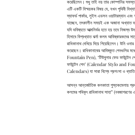
করেছিলেন। শুধু তাই নয় তার কোম্পানির সমস্
এটি একটি বিস্ময়কর বিষয় যে, যখন পৃথিবী বিখ্য
স্যাফর্ড পার্কার, লুইস এডসন ওয়াটারম্যান এবং আ
যাচ্ছেন, তৎকালীন সময়ই এক অজানা অখ্যাত ভার
যদি ভবিষ্যতে আত্মনির্ভর হতে হয় তবে নিজস্ব 
হিসাবে বিশ্বখ্যাত ঝর্না কলম আবিষ্কারকদের সা
রাধিকানাথ দেখিয়ে দিয়ে গিয়েছিলেন। উনি ওনা
করেছেন। রাধিকানাথের আবিষ্কৃত পেনগুলির মধ
Fountain Pen), ‘টিউবুলার ফেড ফাউন্টেন 
ফাউন্টেন পেন’ (Calendar Stylo and Foun
Calendars) যা সারা বিশ্বে প্রশংসা ও খ্য
আসন্ন আন্তর্জাতিক কলকাতা পুস্তকমেলায় প্র
কলমের পথিকৃৎ রাধিকানাথ সাহা” (নবজাগরণের এক